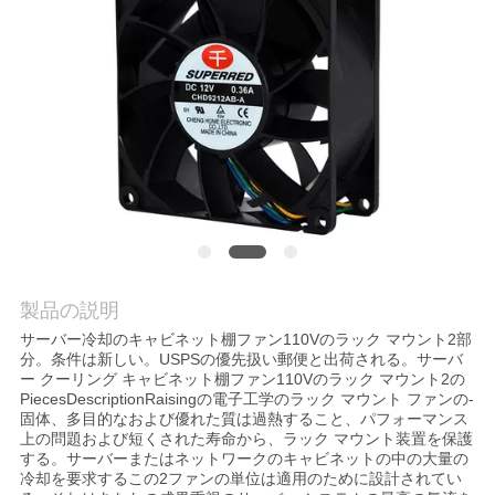
場
旅
行
品
質
管
理
製品の説明
サーバー冷却のキャビネット棚ファン110Vのラック マウント2部
分。条件は新しい。USPSの優先扱い郵便と出荷される。サーバ
私
ー クーリング キャビネット棚ファン110Vのラック マウント2の
PiecesDescriptionRaisingの電子工学のラック マウント ファンの-
達
固体、多目的なおよび優れた質は過熱すること、パフォーマンス
上の問題および短くされた寿命から、ラック マウント装置を保護
する。サーバーまたはネットワークのキャビネットの中の大量の
に
冷却を要求するこの2ファンの単位は適用のために設計されてい