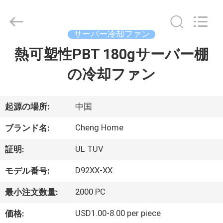
©
2020
-
2026
Cheng
サーバー冷却ファン
Home
Electronics
熱可塑性PBT 180gサーバー棚
家
Co.,Ltd.
All
Rights
の冷却ファン
Reserved.
プ
ロ
起源の場所:
中国
ダ
Cheng Home
ブランド名:
ク
UL TUV
証明:
ト
D92XX-XX
モデル番号:
2000 PC
最小注文数量:
VR
USD1.00-8.00 per piece
価格:
シ