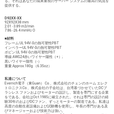
る。それはあなたの成果重視のサーバー システムの最高の気流を
連
提供する。
絡
D92XX-XX
92X92X38 mm
し
2.01 -3.89 m3/min
7.86 -26.4 mmH
O
2
な
■
材料
さ
フレーム:UL 94V-0の熱可塑性PBT
インペラーUL 94V-0の熱可塑性PBT
ボビン:UL 94V-0の熱可塑性PBT
い
導線:AWG24赤いワイヤー陽性（+）;
黒いワイヤー陰性（-）
重量:Approx.180g （6.35oz）
ニ
私達について
ュ
Everrich電子（東Guan） Co.、株式会社のチェンのホーム エレク
トロニクスCo.、株式会社の子会社は、台湾基づかせていたDCブ
ー
ラシレス ファンおよびモーターの設計し、製造を専門にする企業
をである。会社はOct.1985に確立された。それは専門の設計の経
ス
験30年のおよびDCファン、ずっとモーターの製造である。私達は
高度の自動生産設備および試験機を使用し、年長の専門がある及
びマネージャーおよび技術力は強い。