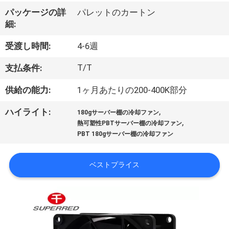
パッケージの詳
パレットのカートン
ョ
細:
ー
受渡し時間:
4-6週
T/T
支払条件:
私
供給の能力:
1ヶ月あたりの200-400K部分
達
に
,
ハイライト:
180gサーバー棚の冷却ファン
,
熱可塑性PBTサーバー棚の冷却ファン
つ
PBT 180gサーバー棚の冷却ファン
い
ベストプライス
て
工