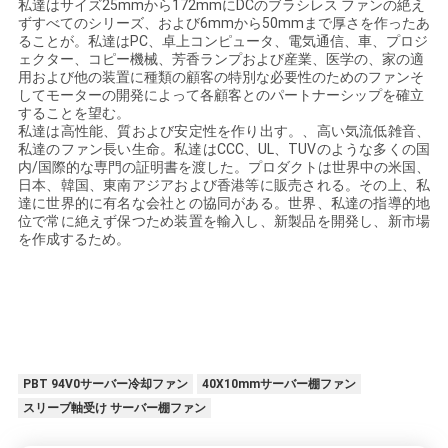
私達はサイズ25mmから172mmにDCのブラシレス ファンの絶え
引
ずすべてのシリーズ、および6mmから50mmまで厚さを作ったあ
ることが。私達はPC、卓上コンピュータ、電気通信、車、プロジ
ェクター、コピー機械、芳香ランプおよび産業、医学の、家の適
用
用および他の装置に種類の顧客の特別な必要性のためのファンそ
してモーターの開発によって各顧客とのパートナーシップを確立
を
することを望む。
私達は高性能、質および安定性を作り出す。、高い気流低雑音、
要
私達のファン長い生命。私達はCCC、UL、TUVのような多くの国
内/国際的な専門の証明書を渡した。プロダクトは世界中の米国、
求
日本、韓国、東南アジアおよび香港等に販売される。その上、私
達に世界的に有名な会社との協同がある。世界、私達の指導的地
し
位で常に絶えず保つため装置を輸入し、新製品を開発し、新市場
を作成するため。
な
さ
い
PBT 94V0サーバー冷却ファン
40X10mmサーバー棚ファン
スリーブ軸受け サーバー棚ファン
地